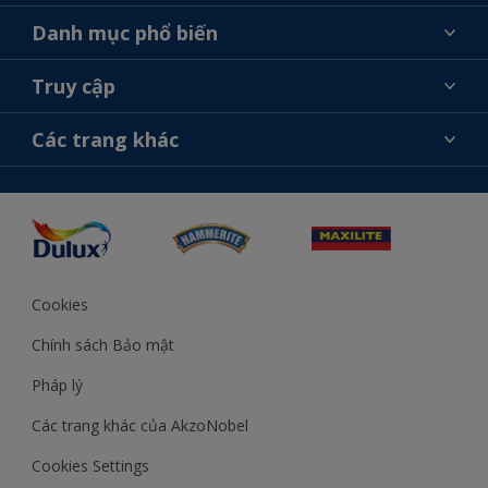
Giới thiệu về AkzoNobel
Danh mục phổ biến
Liên hệ chúng tôi
Tìm màu sắc
Truy cập
Tìm một cửa hàng
Chọn sản phẩm
Sơ đồ trang web
Khả năng truy cập
Các trang khác
Ý tưởng
Tính Chính Xác về Màu Sắc
Trợ giúp từ chuyên gia
Akzonobel.com
Cookies
Chính sách Bảo mật
Pháp lý
Các trang khác của AkzoNobel
Cookies Settings