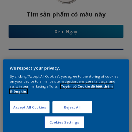
Tìm sản phẩm có màu này
Xem Ngay
Try Our Visualizer App
We respect your privacy.
By clicking “Accept All Cookies”, you agree to the storing of cookies
on your device to enhance site navigation, analyze site usage, and
assist in our marketing efforts.
Tuyên bố Cookie để biết thêm
thông tin.
Gợi ý phối màu
Accept All Cookies
Reject All
Cookies Settings
The Perfect White