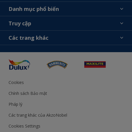
Giới thiệu về AkzoNobel
Danh mục phổ biến
Liên hệ chúng tôi
Tìm màu sắc
Truy cập
Tìm một cửa hàng
Chọn sản phẩm
Sơ đồ trang web
Khả năng truy cập
Các trang khác
Ý tưởng
Tính Chính Xác về Màu Sắc
Trợ giúp từ chuyên gia
Akzonobel.com
Cookies
Chính sách Bảo mật
Pháp lý
Các trang khác của AkzoNobel
Cookies Settings