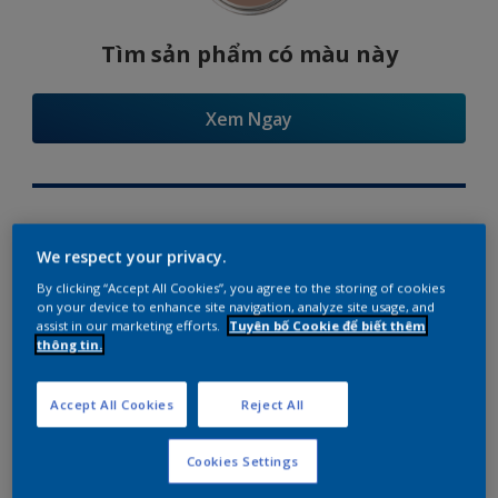
Tìm sản phẩm có màu này
Xem Ngay
Try Our Visualizer App
We respect your privacy.
By clicking “Accept All Cookies”, you agree to the storing of cookies
on your device to enhance site navigation, analyze site usage, and
assist in our marketing efforts.
Tuyên bố Cookie để biết thêm
thông tin.
Gợi ý phối màu
Accept All Cookies
Reject All
Cookies Settings
The Perfect White