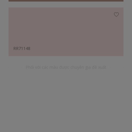
RR71148
Phối với các màu được chuyên gia đề xuất
BG28169