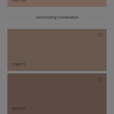
YR65196
Harmonising Combination
YY48171
YR33175