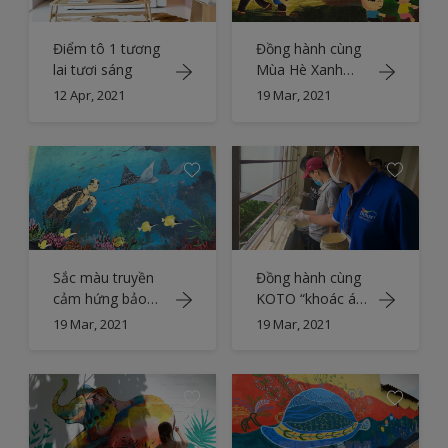
Điểm tô 1 tương
Đồng hành cùng
lai tươi sáng
Mùa Hè Xanh
2018, làm tươi
12 Apr, 2021
19 Mar, 2021
mới diện mạo
thành phố
Sắc màu truyền
Đồng hành cùng
cảm hứng bảo
KOTO “khoác áo
tồn đảo Lý Sơn
mới” cho không
19 Mar, 2021
19 Mar, 2021
gian học tập