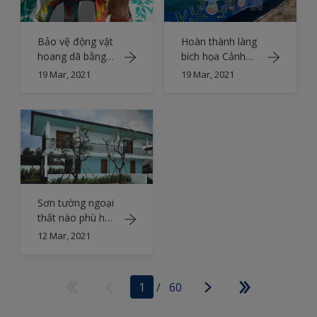
Bảo vệ động vật
Hoàn thành làng
hoang dã bằng
bích họa Cảnh
những sắc màu
Dương
19 Mar, 2021
19 Mar, 2021
Sơn tường ngoại
thất nào phù hợp
với khí hậu Việt
12 Mar, 2021
Nam?
1
/
60