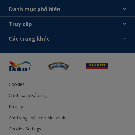
Giới thiệu về AkzoNobel
Danh mục phổ biến
Liên hệ chúng tôi
Tìm màu sắc
Truy cập
Tìm một cửa hàng
Chọn sản phẩm
Sơ đồ trang web
Khả năng truy cập
Các trang khác
Ý tưởng
Tính Chính Xác về Màu Sắc
Trợ giúp từ chuyên gia
Akzonobel.com
Cookies
Chính sách Bảo mật
Pháp lý
Các trang khác của AkzoNobel
Cookies Settings