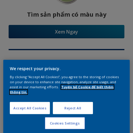
Tìm sản phẩm có màu này
Xem Ngay
Try Our Visualizer App
We respect your privacy.
By clicking “Accept All Cookies”, you agree to the storing of cookies
on your device to enhance site navigation, analyze site usage, and
assist in our marketing efforts.
Tuyên bố Cookie để biết thêm
thông tin.
Gợi ý phối màu
Accept All Cookies
Reject All
Cookies Settings
The Perfect White