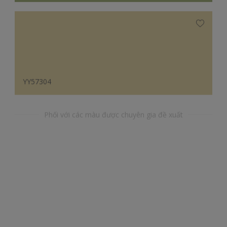
YY57304
Phối với các màu được chuyên gia đề xuất
YR30094