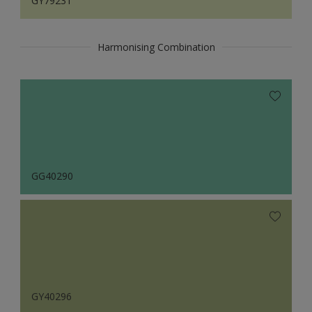
GY79231
Harmonising Combination
GG40290
GY40296