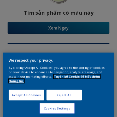
Tìm sản phẩm có màu này
Xem Ngay
Try Our Visualizer App
We respect your privacy.
By clicking “Accept All Cookies”, you agree to the storing of cookies
on your device to enhance site navigation, analyze site usage, and
assist in our marketing efforts.
Tuyên bố Cookie để biết thêm
thông tin.
Gợi ý phối màu
Accept All Cookies
Reject All
Cookies Settings
The Perfect White