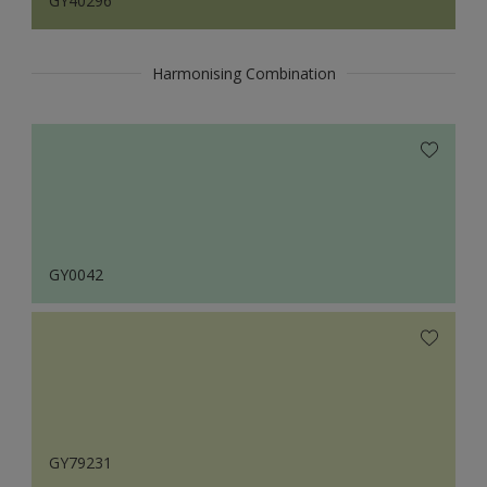
GY40296
Harmonising Combination
GY0042
GY79231