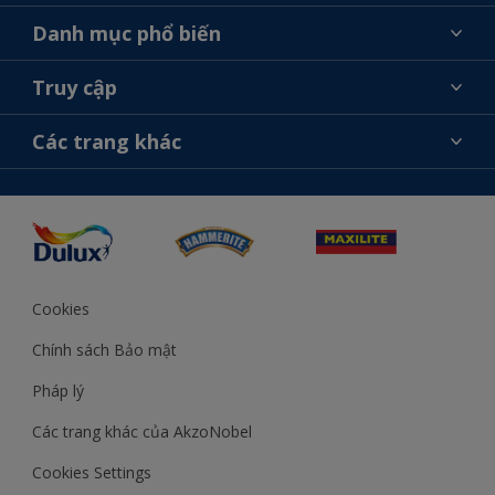
Giới thiệu về AkzoNobel
Danh mục phổ biến
Liên hệ chúng tôi
Tìm màu sắc
Truy cập
Tìm một cửa hàng
Chọn sản phẩm
Sơ đồ trang web
Khả năng truy cập
Các trang khác
Ý tưởng
Tính Chính Xác về Màu Sắc
Trợ giúp từ chuyên gia
Akzonobel.com
Cookies
Chính sách Bảo mật
Pháp lý
Các trang khác của AkzoNobel
Cookies Settings