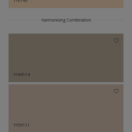
YY0143
Harmonising Combination
YY44114
YY59111