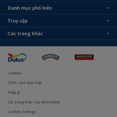
Giới thiệu về AkzoNobel
Danh mục phổ biến
Liên hệ chúng tôi
Tìm màu sắc
Truy cập
Tìm một cửa hàng
Chọn sản phẩm
Sơ đồ trang web
Khả năng truy cập
Các trang khác
Ý tưởng
Tính Chính Xác về Màu Sắc
Trợ giúp từ chuyên gia
Akzonobel.com
Cookies
Chính sách Bảo mật
Pháp lý
Các trang khác của AkzoNobel
Cookies Settings