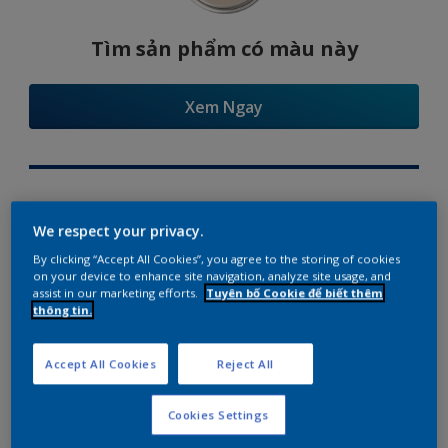
Tìm sản phẩm có màu này
Xem Ngay
Try Our Visualizer App
We respect your privacy.
By clicking “Accept All Cookies”, you agree to the storing of cookies
on your device to enhance site navigation, analyze site usage, and
assist in our marketing efforts.
Tuyên bố Cookie để biết thêm
thông tin.
Gợi ý phối màu
Accept All Cookies
Reject All
Cookies Settings
The Perfect White