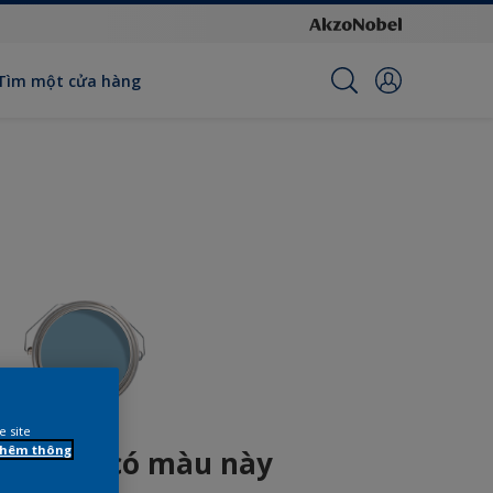
Tìm một cửa hàng
e site
 thêm thông
n phẩm có màu này