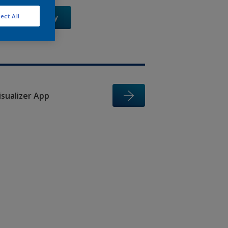
ect All
Xem Ngay
isualizer App