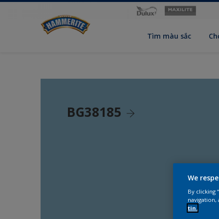
Tìm màu sắc
Ch
BG38185
We respe
By clicking
navigation, 
tin.