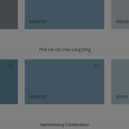
BG38185
BB640
Phối với các màu cùng tông
BG38185
BG591
Harmonising Combination