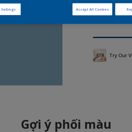
 Settings
Accept All Cookies
Rej
Try Our V
Gợi ý phối màu