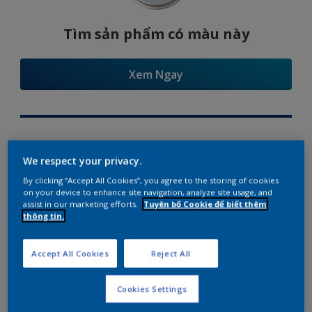
Tìm sản phẩm có màu này
Xem Ngay
Try Our Visualizer App
We respect your privacy.
By clicking “Accept All Cookies”, you agree to the storing of cookies
on your device to enhance site navigation, analyze site usage, and
assist in our marketing efforts.
Tuyên bố Cookie để biết thêm
thông tin.
Gợi ý phối màu
Accept All Cookies
Reject All
Cookies Settings
The Perfect White