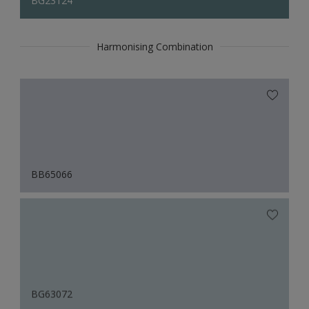
BG23124
Harmonising Combination
BB65066
BG63072