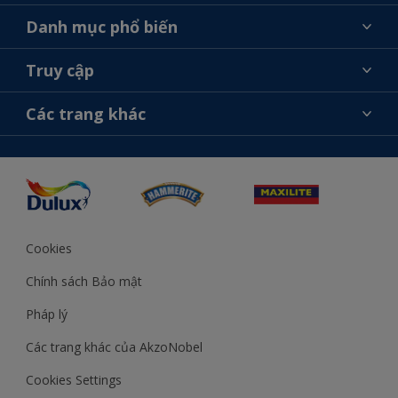
Giới thiệu về AkzoNobel
Danh mục phổ biến
Liên hệ chúng tôi
Tìm màu sắc
Truy cập
Tìm một cửa hàng
Chọn sản phẩm
Sơ đồ trang web
Khả năng truy cập
Các trang khác
Ý tưởng
Tính Chính Xác về Màu Sắc
Trợ giúp từ chuyên gia
Akzonobel.com
Cookies
Chính sách Bảo mật
Pháp lý
Các trang khác của AkzoNobel
Cookies Settings