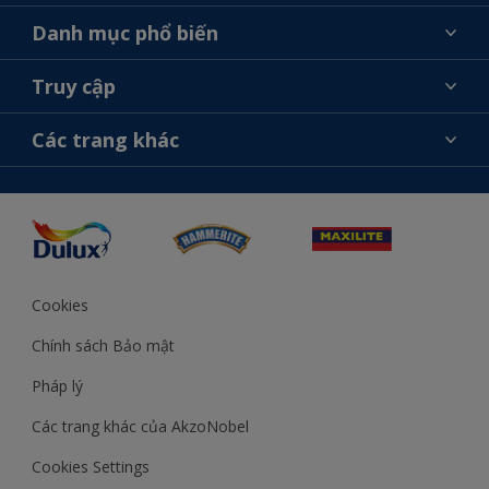
Giới thiệu về AkzoNobel
Danh mục phổ biến
Liên hệ chúng tôi
Tìm màu sắc
Truy cập
Tìm một cửa hàng
Chọn sản phẩm
Sơ đồ trang web
Khả năng truy cập
Các trang khác
Ý tưởng
Tính Chính Xác về Màu Sắc
Trợ giúp từ chuyên gia
Akzonobel.com
Cookies
Chính sách Bảo mật
Pháp lý
Các trang khác của AkzoNobel
Cookies Settings