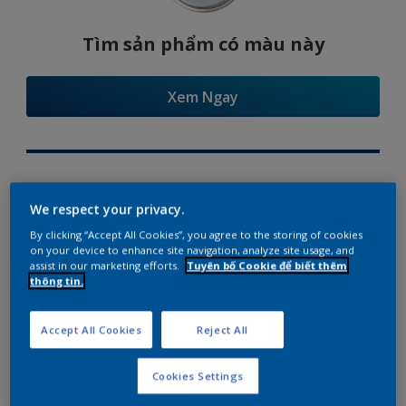
Tìm sản phẩm có màu này
Xem Ngay
Try Our Visualizer App
We respect your privacy.
By clicking “Accept All Cookies”, you agree to the storing of cookies
on your device to enhance site navigation, analyze site usage, and
assist in our marketing efforts.
Tuyên bố Cookie để biết thêm
thông tin.
Gợi ý phối màu
Accept All Cookies
Reject All
Cookies Settings
The Perfect White