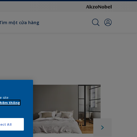
Tìm một cửa hàng
e site
 thêm thông
ect All