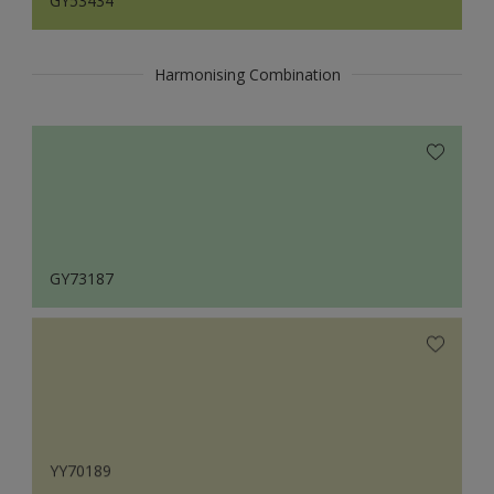
GY53434
Harmonising Combination
GY73187
YY70189