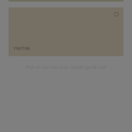
YY67196
Phối với các màu được chuyên gia đề xuất
RR40178