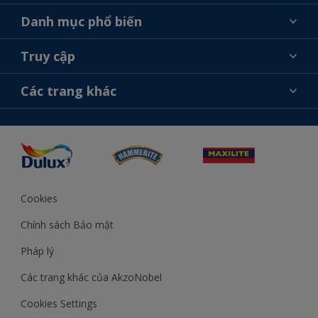
Giới thiệu về AkzoNobel
Danh mục phổ biến
Liên hệ chúng tôi
Tìm màu sắc
Truy cập
Tìm một cửa hàng
Chọn sản phẩm
Sơ đồ trang web
Khả năng truy cập
Các trang khác
Ý tưởng
Tính Chính Xác về Màu Sắc
Trợ giúp từ chuyên gia
Akzonobel.com
Cookies
Chính sách Bảo mật
Pháp lý
Các trang khác của AkzoNobel
Cookies Settings