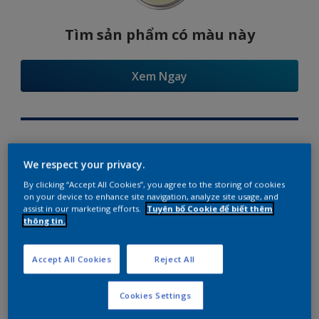
Tìm sản phẩm có màu này
Xem Ngay
Try Our Visualizer App
We respect your privacy.
By clicking “Accept All Cookies”, you agree to the storing of cookies
on your device to enhance site navigation, analyze site usage, and
assist in our marketing efforts.
Tuyên bố Cookie để biết thêm
thông tin.
Gợi ý phối màu
Accept All Cookies
Reject All
Cookies Settings
The Perfect White