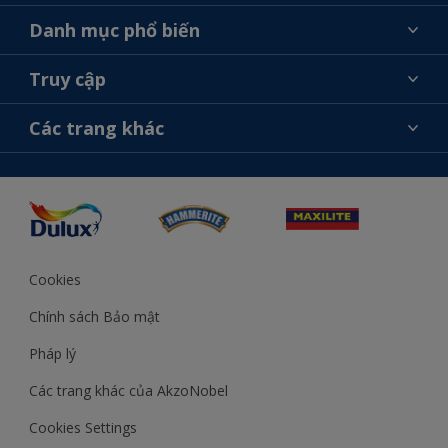
Giới thiệu về AkzoNobel
Danh mục phổ biến
Liên hệ chúng tôi
Tìm màu sắc
Truy cập
Tìm một cửa hàng
Chọn sản phẩm
Sơ đồ trang web
Khả năng truy cập
Các trang khác
Ý tưởng
Tính Chính Xác về Màu Sắc
Trợ giúp từ chuyên gia
Akzonobel.com
Cookies
Chính sách Bảo mật
Pháp lý
Các trang khác của AkzoNobel
Cookies Settings