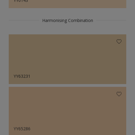
YY0143
Harmonising Combination
YY63231
YY65286