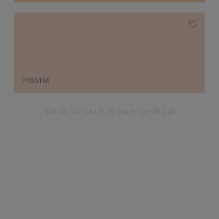
YR65196
Phối với các màu được chuyên gia đề xuất
BG35068