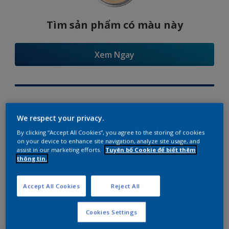
Tìm sản phẩm có màu này
Xem Ngay
Try Our Visualizer App
We respect your privacy.
By clicking “Accept All Cookies”, you agree to the storing of cookies
on your device to enhance site navigation, analyze site usage, and
assist in our marketing efforts.
Tuyên bố Cookie để biết thêm
thông tin.
Gợi ý phối màu
Accept All Cookies
Reject All
Cookies Settings
The Perfect White