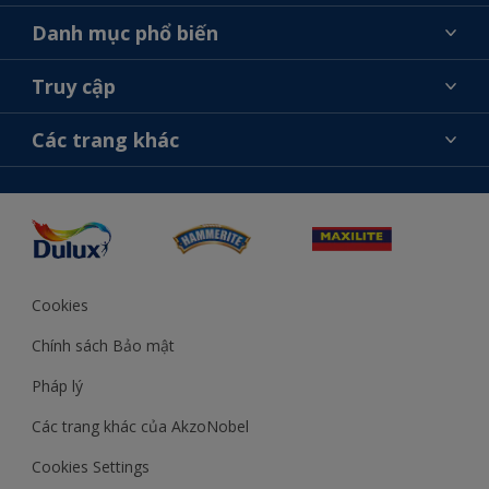
Giới thiệu về AkzoNobel
Danh mục phổ biến
Liên hệ chúng tôi
Tìm màu sắc
Truy cập
Tìm một cửa hàng
Chọn sản phẩm
Sơ đồ trang web
Khả năng truy cập
Các trang khác
Ý tưởng
Tính Chính Xác về Màu Sắc
Trợ giúp từ chuyên gia
Akzonobel.com
Cookies
Chính sách Bảo mật
Pháp lý
Các trang khác của AkzoNobel
Cookies Settings