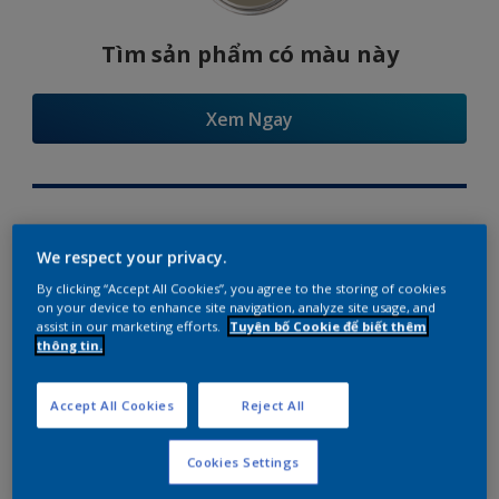
Tìm sản phẩm có màu này
Xem Ngay
Try Our Visualizer App
We respect your privacy.
By clicking “Accept All Cookies”, you agree to the storing of cookies
on your device to enhance site navigation, analyze site usage, and
assist in our marketing efforts.
Tuyên bố Cookie để biết thêm
thông tin.
Gợi ý phối màu
Accept All Cookies
Reject All
Cookies Settings
The Perfect White