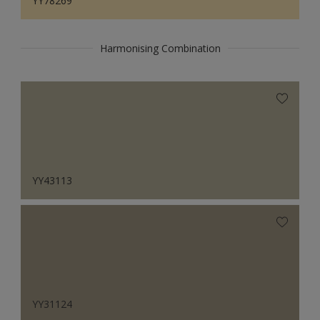
YY78269
Harmonising Combination
YY43113
YY31124