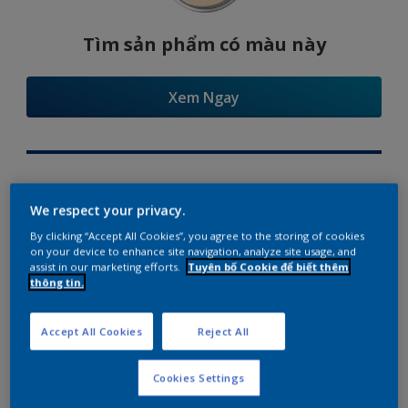
Tìm sản phẩm có màu này
Xem Ngay
Try Our Visualizer App
We respect your privacy.
By clicking “Accept All Cookies”, you agree to the storing of cookies
on your device to enhance site navigation, analyze site usage, and
assist in our marketing efforts.
Tuyên bố Cookie để biết thêm
thông tin.
Gợi ý phối màu
Accept All Cookies
Reject All
Cookies Settings
The Perfect White