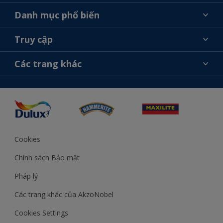
Giới thiệu về AkzoNobel
Danh mục phổ biến
Liên hệ chúng tôi
Tìm màu sắc
Truy cập
Tìm một cửa hàng
Chọn sản phẩm
Sơ đồ trang web
Khả năng truy cập
Các trang khác
Ý tưởng
Tính Chính Xác về Màu Sắc
Trợ giúp từ chuyên gia
Akzonobel.com
Cookies
Chính sách Bảo mật
Pháp lý
Các trang khác của AkzoNobel
Cookies Settings