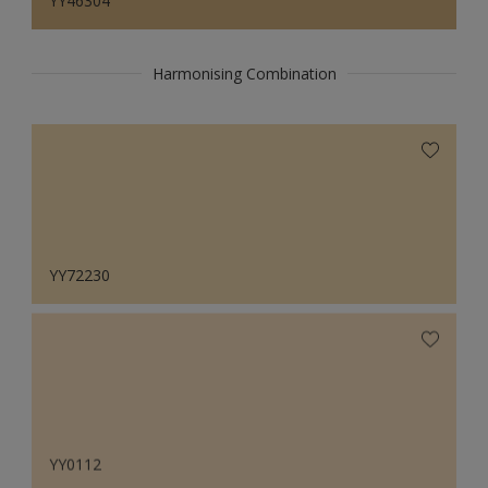
YY46304
Harmonising Combination
YY72230
YY0112