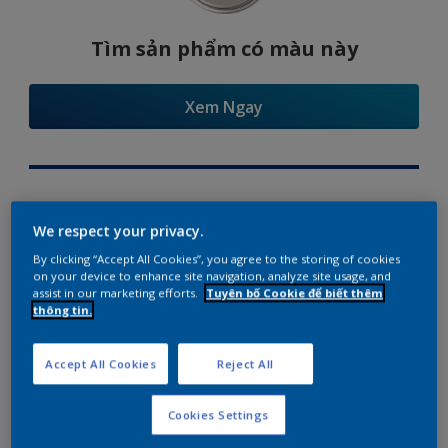
Tìm sản phẩm có màu này
Xem Ngay
Try Our Visualizer App
We respect your privacy.
By clicking “Accept All Cookies”, you agree to the storing of cookies
on your device to enhance site navigation, analyze site usage, and
assist in our marketing efforts.
Tuyên bố Cookie để biết thêm
thông tin.
Gợi ý phối màu
Accept All Cookies
Reject All
Cookies Settings
The Perfect White