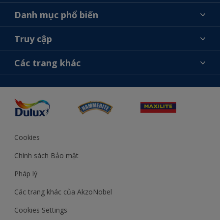
Giới thiệu về AkzoNobel
Danh mục phổ biến
Liên hệ chúng tôi
Tìm màu sắc
Truy cập
Tìm một cửa hàng
Chọn sản phẩm
Sơ đồ trang web
Khả năng truy cập
Các trang khác
Ý tưởng
Tính Chính Xác về Màu Sắc
Trợ giúp từ chuyên gia
Akzonobel.com
Cookies
Chính sách Bảo mật
Pháp lý
Các trang khác của AkzoNobel
Cookies Settings