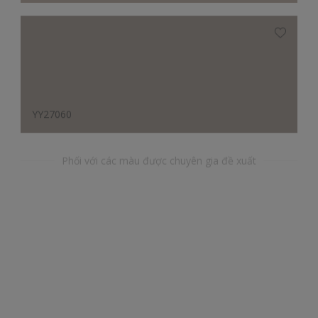
YY27060
Phối với các màu được chuyên gia đề xuất
BG28169