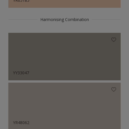
YR65185
Harmonising Combination
YY33047
YR48062