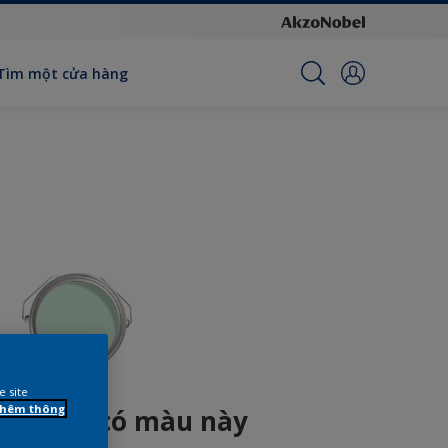
Tìm một cửa hàng
e site
 thêm thông
n phẩm có màu này