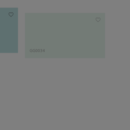
GG0034
YY521
Phối với các màu được chuyên gia đề xuất