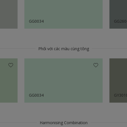
GG0034
GG260
Phối với các màu cùng tông
GG0034
GY301
Harmonising Combination