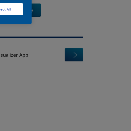
ect All
Xem Ngay
isualizer App