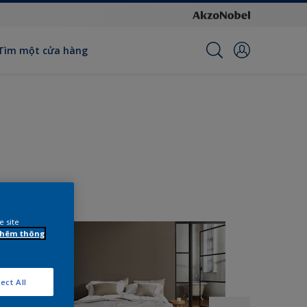
Tìm một cửa hàng
e site
 thêm thông
ect All