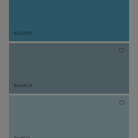
BG37353
BG44129