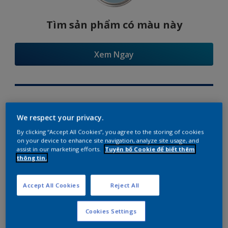
Tìm sản phẩm có màu này
Xem Ngay
Try Our Visualizer App
We respect your privacy.
By clicking “Accept All Cookies”, you agree to the storing of cookies
on your device to enhance site navigation, analyze site usage, and
assist in our marketing efforts.
Tuyên bố Cookie để biết thêm
thông tin.
Gợi ý phối màu
Accept All Cookies
Reject All
Cookies Settings
The Perfect White