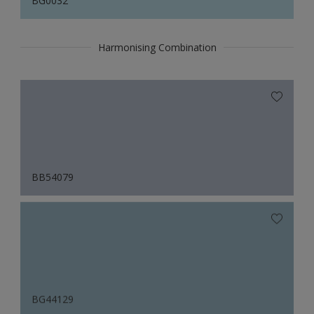
BG0032
Harmonising Combination
BB54079
BG44129