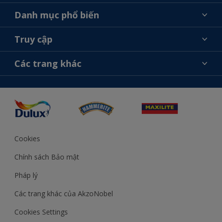
Giới thiệu về AkzoNobel
Danh mục phổ biến
Liên hệ chúng tôi
Tìm màu sắc
Truy cập
Tìm một cửa hàng
Chọn sản phẩm
Sơ đồ trang web
Khả năng truy cập
Các trang khác
Ý tưởng
Tính Chính Xác về Màu Sắc
Trợ giúp từ chuyên gia
Akzonobel.com
Cookies
Chính sách Bảo mật
Pháp lý
Các trang khác của AkzoNobel
Cookies Settings