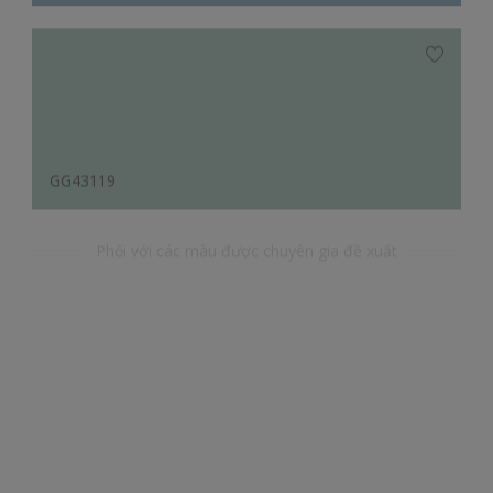
GG43119
Phối với các màu được chuyên gia đề xuất
YR38239