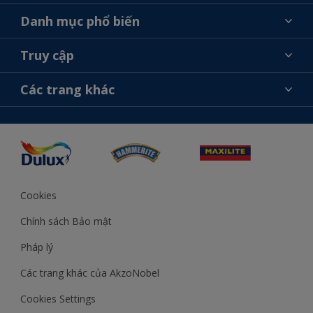
Giới thiệu về AkzoNobel
Danh mục phổ biến
Liên hệ chúng tôi
Tìm màu sắc
Truy cập
Tìm một cửa hàng
Chọn sản phẩm
Sơ đồ trang web
Khả năng truy cập
Các trang khác
Ý tưởng
Tính Chính Xác về Màu Sắc
Trợ giúp từ chuyên gia
Akzonobel.com
Cookies
Chính sách Bảo mật
Pháp lý
Các trang khác của AkzoNobel
Cookies Settings