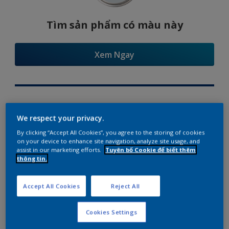
Tìm sản phẩm có màu này
Xem Ngay
Try Our Visualizer App
We respect your privacy.
By clicking “Accept All Cookies”, you agree to the storing of cookies
on your device to enhance site navigation, analyze site usage, and
assist in our marketing efforts.
Tuyên bố Cookie để biết thêm
thông tin.
Gợi ý phối màu
Accept All Cookies
Reject All
Cookies Settings
The Perfect White