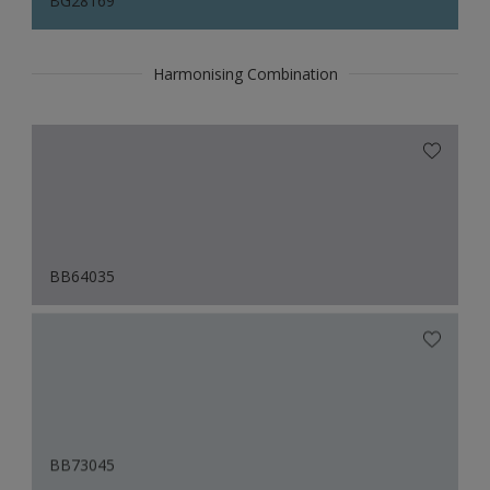
BG28169
Harmonising Combination
BB64035
BB73045