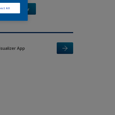
ect All
Xem Ngay
isualizer App