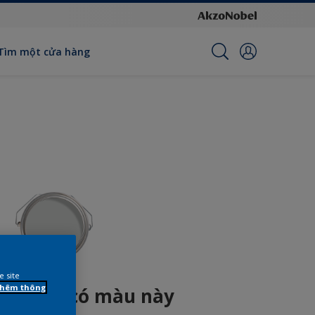
Tìm một cửa hàng
e site
 thêm thông
n phẩm có màu này