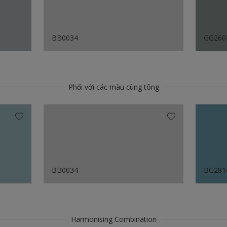
BB0034
GG260
Phối với các màu cùng tông
BB0034
BG281
Harmonising Combination