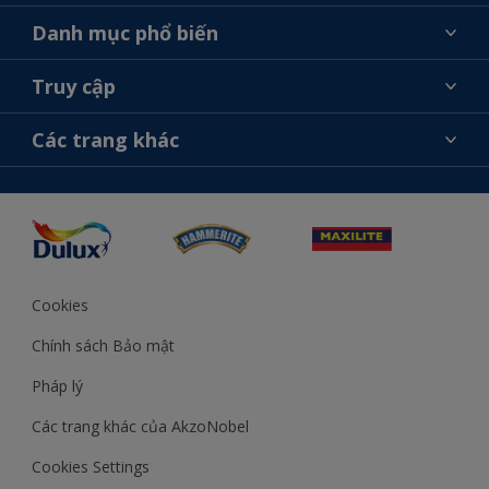
Giới thiệu về AkzoNobel
Danh mục phổ biến
Liên hệ chúng tôi
Tìm màu sắc
Truy cập
Tìm một cửa hàng
Chọn sản phẩm
Sơ đồ trang web
Khả năng truy cập
Các trang khác
Ý tưởng
Tính Chính Xác về Màu Sắc
Trợ giúp từ chuyên gia
Akzonobel.com
Cookies
Chính sách Bảo mật
Pháp lý
Các trang khác của AkzoNobel
Cookies Settings