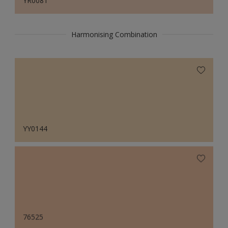
YR0081
Harmonising Combination
YY0144
76525