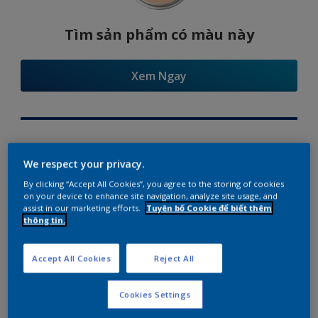
Tìm sản phẩm có màu này
Xem Ngay
Try Our Visualizer App
We respect your privacy.
By clicking “Accept All Cookies”, you agree to the storing of cookies
on your device to enhance site navigation, analyze site usage, and
assist in our marketing efforts.
Tuyên bố Cookie để biết thêm
thông tin.
Gợi ý phối màu
Accept All Cookies
Reject All
Cookies Settings
The Perfect White