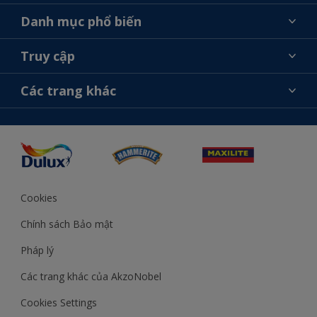
Giới thiệu về AkzoNobel
Danh mục phổ biến
Liên hệ chúng tôi
Tìm màu sắc
Truy cập
Tìm một cửa hàng
Chọn sản phẩm
Sơ đồ trang web
Khả năng truy cập
Các trang khác
Ý tưởng
Tính Chính Xác về Màu Sắc
Trợ giúp từ chuyên gia
Akzonobel.com
Cookies
Chính sách Bảo mật
Pháp lý
Các trang khác của AkzoNobel
Cookies Settings