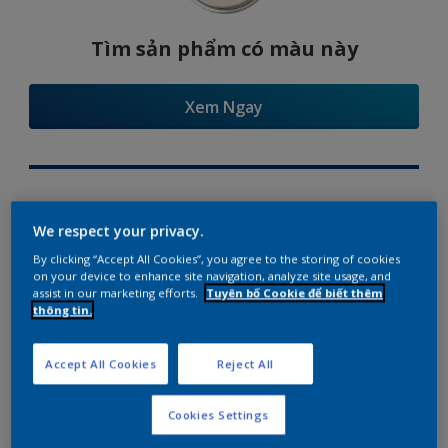
Tìm sản phẩm có màu này
Xem Ngay
Try Our Visualizer App
We respect your privacy.
By clicking “Accept All Cookies”, you agree to the storing of cookies
on your device to enhance site navigation, analyze site usage, and
assist in our marketing efforts.
Tuyên bố Cookie để biết thêm
thông tin.
Gợi ý phối màu
Accept All Cookies
Reject All
Cookies Settings
The Perfect White