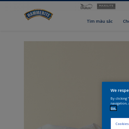
Tìm màu sắc
Ch
We respe
By clicking
navigation, 
tin.
Cookies