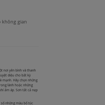
o không gian
t nơi yên bình và thanh
tuyệt diệu cho bất kỳ
hái mạnh. Hãy chọn những
trong lành hoặc những
hí ấm áp. Sơn tất cả nẹp
g số những màu bổ túc