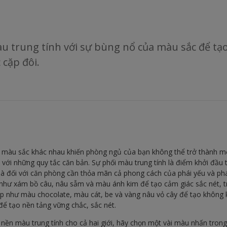
àu trung tính với sự bùng nổ của màu sắc để tạ
 cặp đôi.
màu sắc khác nhau khiến phòng ngủ của bạn không thể trở thành mộ
về với những quy tắc căn bản. Sự phối màu trung tính là điểm khởi đầu 
là đối với căn phòng cần thỏa mãn cả phong cách của phái yếu và p
 như xám bồ câu, nâu sẫm và màu ánh kim để tạo cảm giác sắc nét, 
 như màu chocolate, màu cát, be và vàng nâu vỏ cây để tạo không k
để tạo nền tảng vững chắc, sắc nét.
nền màu trung tính cho cả hai giới, hãy chọn một vài màu nhấn tron