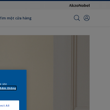
Tìm một cửa hàng
e site
 thêm thông
ect All