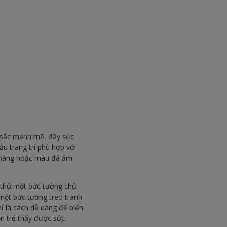
u sắc mạnh mẽ, đầy sức
u trang trí phù hợp với
 nhàng hoặc màu đá ấm
y thử một bức tường chủ
 một bức tường treo tranh
ỉ là cách dễ dàng để biến
n trẻ thấy được sức