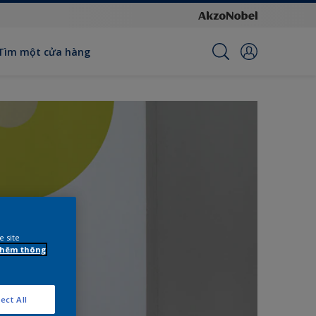
Tìm một cửa hàng
e site
 thêm thông
ect All