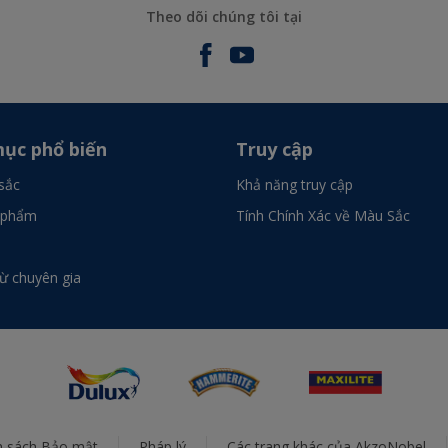
Theo dõi chúng tôi tại
ục phổ biến
Truy cập
sắc
Khả năng truy cập
 phẩm
Tính Chính Xác về Màu Sắc
từ chuyên gia
h sách Bảo mật
Pháp lý
Các trang khác của AkzoNobel