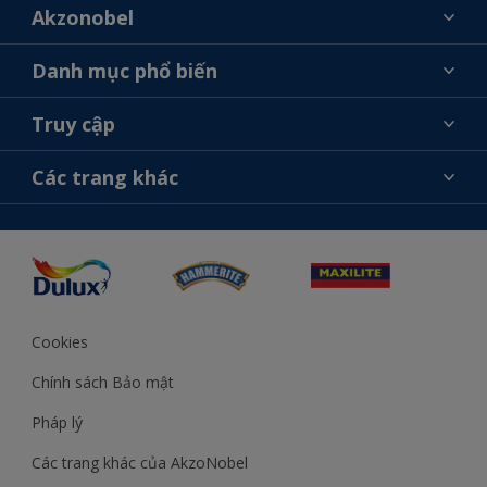
Akzonobel
Giới thiệu về AkzoNobel
Danh mục phổ biến
Liên hệ chúng tôi
Tìm màu sắc
Truy cập
Tìm một cửa hàng
Chọn sản phẩm
Sơ đồ trang web
Khả năng truy cập
Các trang khác
Ý tưởng
Tính Chính Xác về Màu Sắc
Trợ giúp từ chuyên gia
Akzonobel.com
Cookies
Chính sách Bảo mật
Pháp lý
Các trang khác của AkzoNobel