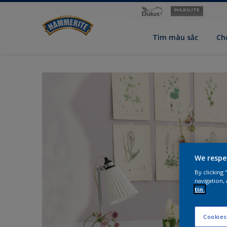
Tìm màu sắc
Ch
We respe
By clicking
navigation, 
tin.
Cookies