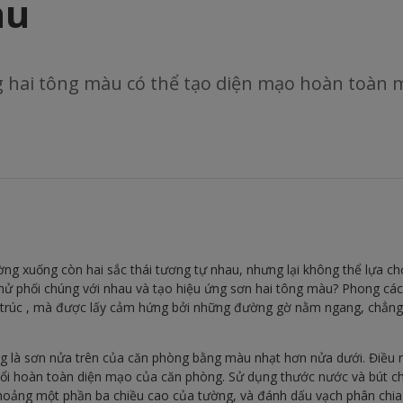
àu
hai tông màu có thể tạo diện mạo hoàn toàn m
ng xuống còn hai sắc thái tương tự nhau, nhưng lại không thể lựa 
 thử phối chúng với nhau và tạo hiệu ứng sơn hai tông màu? Phong các
n trúc , mà được lấy cảm hứng bởi những đường gờ nằm ngang, chẳng
 là sơn nửa trên của căn phòng bằng màu nhạt hơn nửa dưới. Điều n
đổi hoàn toàn diện mạo của căn phòng. Sử dụng thước nước và bút c
hoảng một phần ba chiều cao của tường, và đánh dấu vạch phân chia