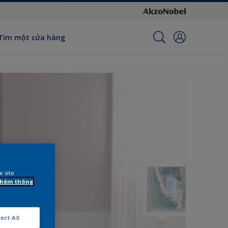
Tìm một cửa hàng
e site
 thêm thông
ect All