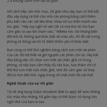
2.4 Khung cảnh tĩnh vật tối giản
Với cách tiếp cận mộc mạc, tối giản như vậy, bạn có thể bắt
đầu xây dựng cá tính cho mỗi căn phòng bằng cách thêm
phụ kiện vào các vật liệu khác nhau với sự nhấn mạnh vào
xúc giác. "Hãy suy nghĩ về việc tất cả mọi thứ sẽ cho bạn
cảm giác ra sao khi chạm vào," Willeke nói. Với những biến
đổi tinh tế, không quá khác biệt về màu sắc, thì đồ vật trong
phòng sẽ đóng vai trò tô điểm thêm yếu tố khác biệt.
Bạn cũng có thể thử nghiệm bằng cách sơn một vài phần
của các đồ nội thất và giữ nguyên các phần còn lại. Hãy bắt
đầu bằng việc chỉ chọn sơn một vài chiếc ghế có trong
phòng, và nếu bạn cảm thấy đủ táo bạo, bạn thậm chí có
thể thử sơn một nửa chiếc ghế, nhờ đó cảm giác sẽ thay
đổi từ mịn đến thô, ngay trong chỉ một món đồ nội thất.
Nghệ thuật của sự tối giản
Tải về ứng dụng Dulux Visualizer {link to app} để xem những
sắc màu nhẹ nhàng, tối giản này có thể được sử dụng cho
ngôi nhà của bạn ra sao.