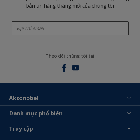
bản tin hàng tháng mới của chúng tôi
enter-your-email
Theo dõi chúng tôi tại
Akzonobel
Giới thiệu về AkzoNobel
Danh mục phổ biến
Liên hệ chúng tôi
Tìm màu sắc
Truy cập
Tìm một cửa hàng
Chọn sản phẩm
Sơ đồ trang web