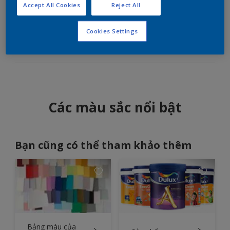
Accept All Cookies
Reject All
Biến hốc tường thành một điểm nhấn thiết kế bằng
cách sử dụng màu tương phản.
Cookies Settings
Các màu sắc nổi bật
Bạn cũng có thể tham khảo thêm
Bảng màu của