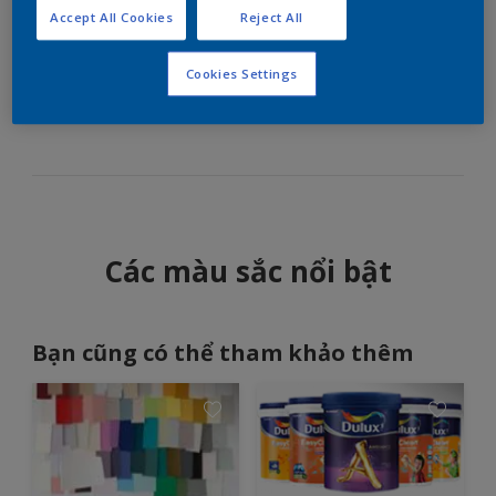
phấn nhạt bằng màu đen
Accept All Cookies
Reject All
Cookies Settings
Sử dụng màu tương phản mạnh để tạo cá tính cho
các màu phấn nhạt.
Các màu sắc nổi bật
Bạn cũng có thể tham khảo thêm