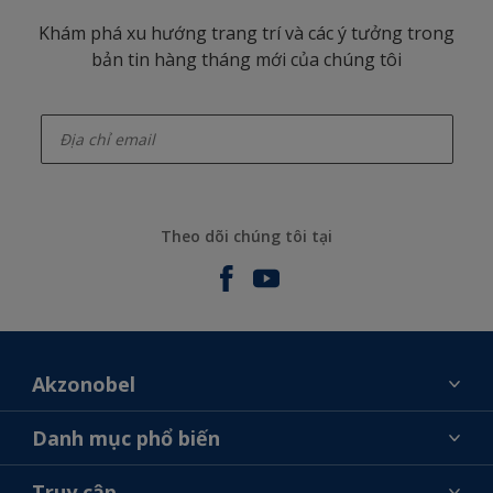
Khám phá xu hướng trang trí và các ý tưởng trong
bản tin hàng tháng mới của chúng tôi
enter-your-email
Theo dõi chúng tôi tại
Akzonobel
Giới thiệu về AkzoNobel
Danh mục phổ biến
Liên hệ chúng tôi
Tìm màu sắc
Truy cập