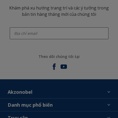
Khám phá xu hướng trang trí và các ý tưởng trong
bản tin hàng tháng mới của chúng tôi
enter-your-email
Theo dõi chúng tôi tại
Akzonobel
Giới thiệu về AkzoNobel
Danh mục phổ biến
Liên hệ chúng tôi
Tìm màu sắc
Truy cập