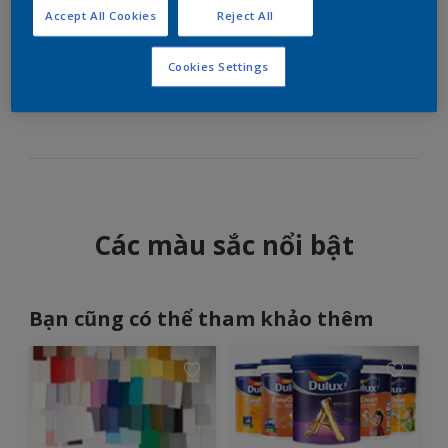
tông màu đất
Accept All Cookies
Reject All
Cookies Settings
Những bức tường màu xanh giúp tạo thêm cảm
giác cho căn phòng khách tiện nghi.
Các màu sắc nổi bật
Bạn cũng có thể tham khảo thêm