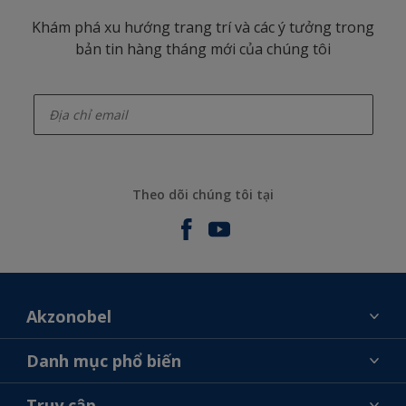
Khám phá xu hướng trang trí và các ý tưởng trong
bản tin hàng tháng mới của chúng tôi
enter-your-email
Theo dõi chúng tôi tại
Akzonobel
Giới thiệu về AkzoNobel
Danh mục phổ biến
Liên hệ chúng tôi
Tìm màu sắc
Truy cập