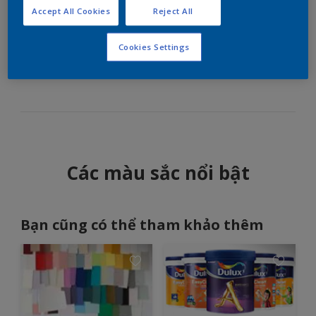
tràn ngập ánh sáng
Accept All Cookies
Reject All
Cookies Settings
Lựa chọn màu trắng tinh tế để mang ánh sáng tự
nhiên ngập tràn phòng khách.
Các màu sắc nổi bật
Bạn cũng có thể tham khảo thêm