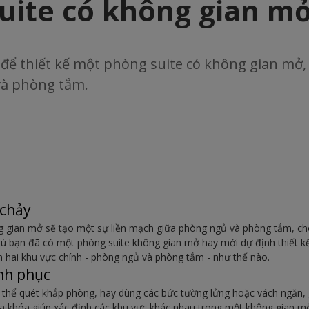
uite có không gian m
để thiết kế một phòng suite có không gian mở, 
và phòng tắm.
 chảy
g gian mở sẽ tạo một sự liền mạch giữa phòng ngủ và phòng tắm, ch
Dù bạn đã có một phòng suite không gian mở hay mới dự định thiết kế
h hai khu vực chính - phòng ngủ và phòng tắm - như thế nào.
inh phục
thể quét khắp phòng, hãy dùng các bức tường lửng hoặc vách ngăn, g
ìa khóa giúp xác định các khu vực khác nhau trong một không gian m