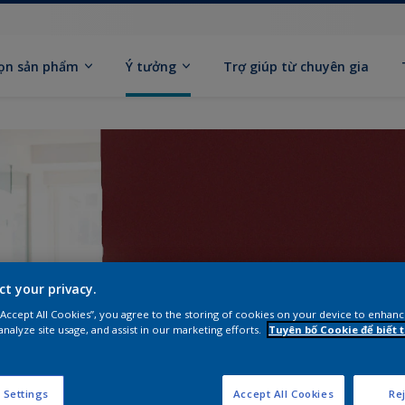
ọn sản phẩm
Ý tưởng
Trợ giúp từ chuyên gia
ct your privacy.
 “Accept All Cookies”, you agree to the storing of cookies on your device to enhanc
analyze site usage, and assist in our marketing efforts.
Tuyên bố Cookie để biết
 Settings
Accept All Cookies
Rej