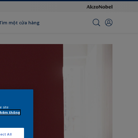
Tìm một cửa hàng
e site
 thêm thông
ect All