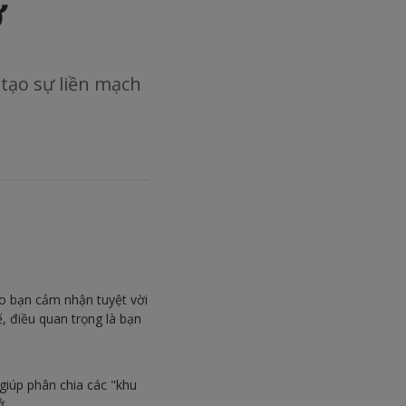
ở
tạo sự liền mạch
o bạn cảm nhận tuyệt vời
, điều quan trọng là bạn
iúp phân chia các "khu
ở.