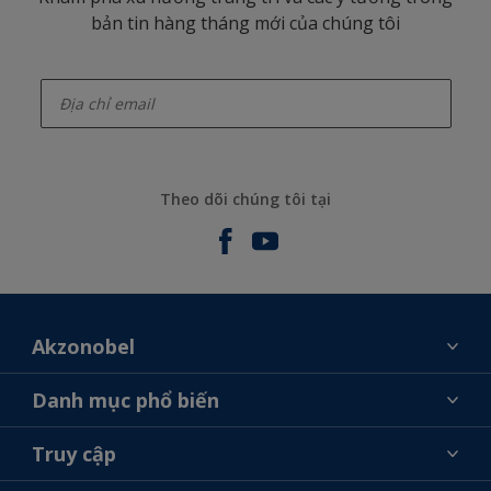
bản tin hàng tháng mới của chúng tôi
enter-your-email
Theo dõi chúng tôi tại
Akzonobel
Giới thiệu về AkzoNobel
Danh mục phổ biến
Liên hệ chúng tôi
Tìm màu sắc
Truy cập
Tìm một cửa hàng
Chọn sản phẩm