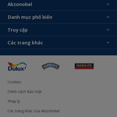
Akzonobel
Giới thiệu về AkzoNobel
Danh mục phổ biến
Liên hệ chúng tôi
Tìm màu sắc
Truy cập
Tìm một cửa hàng
Chọn sản phẩm
Sơ đồ trang web
Khả năng truy cập
Các trang khác
Ý tưởng
Tính Chính Xác về Màu Sắc
Trợ giúp từ chuyên gia
Akzonobel.com
Cookies
Chính sách Bảo mật
Pháp lý
Các trang khác của AkzoNobel