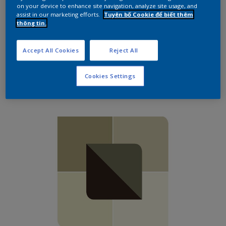
Trốn khỏi những căng thẳng thường ngày của cuộc
on your device to enhance site navigation, analyze site usage, and
sống để đến với sự thanh bình tĩnh lặng của đất
assist in our marketing efforts.
Tuyên bố Cookie để biết thêm
thông tin.
nước Nhật Bản. Những màu sắc này sẽ làm dịu và
biến đổi căn phòng của bạn thành 1 ốc đâỏ bình
yên
Accept All Cookies
Reject All
Cookies Settings