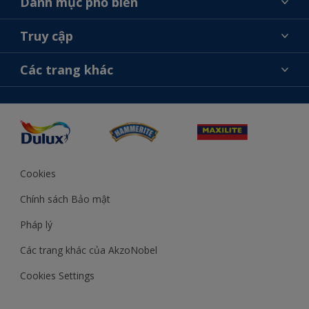
Danh mục phổ biến
Liên hệ chúng tôi
Tìm màu sắc
Truy cập
Tìm một cửa hàng
Chọn sản phẩm
Sơ đồ trang web
Khả năng truy cập
Các trang khác
Ý tưởng
Tính Chính Xác về Màu Sắc
Trợ giúp từ chuyên gia
Akzonobel.com
Cookies
Chính sách Bảo mật
Pháp lý
Các trang khác của AkzoNobel
Cookies Settings