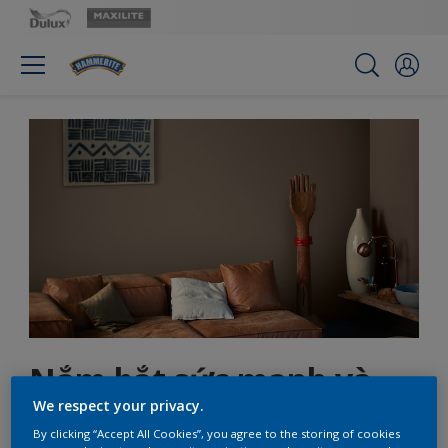
Nắm bắt sức mạnh và
linh hồn của châu Phi
We respect your privacy.
By clicking “Accept All Cookies”, you agree to the storing of cookies