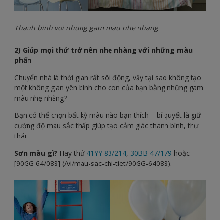
Thanh binh voi nhung gam mau nhe nhang
2) Giúp mọi thứ trở nên nhẹ nhàng với những màu
phấn
Chuyển nhà là thời gian rất sôi động, vậy tại sao không tạo
một không gian yên bình cho con của bạn bằng những gam
màu nhẹ nhàng?
Bạn có thể chọn bất kỳ màu nào bạn thích – bí quyết là giữ
cường độ màu sắc thấp giúp tạo cảm giác thanh bình, thư
thái.
Sơn màu gì?
Hãy thử
41YY 83/214
,
30BB 47/179
hoặc
[90GG 64/088] (/vi/mau-sac-chi-tiet/90GG-64088).