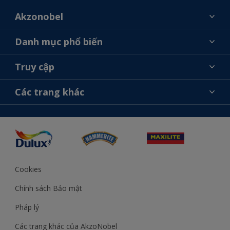
Akzonobel
Giới thiệu về AkzoNobel
Danh mục phổ biến
Liên hệ chúng tôi
Tìm màu sắc
Truy cập
Tìm một cửa hàng
Chọn sản phẩm
Sơ đồ trang web
Khả năng truy cập
Các trang khác
Ý tưởng
Tính Chính Xác về Màu Sắc
Trợ giúp từ chuyên gia
Akzonobel.com
Cookies
Chính sách Bảo mật
Pháp lý
Các trang khác của AkzoNobel