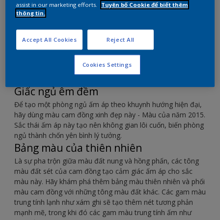
assist in our marketing efforts.
Tuyên bố Cookie để biết thêm
thông tin.
Sử dụng sắc cam ấm áp này để tạo chốn nghỉ ngơi
hiện đại.
Accept All Cookies
Reject All
Cookies Settings
Giấc ngủ êm đềm
Để tạo một phòng ngủ ấm áp theo khuynh hướng hiện đại,
hãy dùng màu cam đồng xinh đẹp này - Màu của năm 2015.
Sắc thái ấm áp này tạo nên không gian lôi cuốn, biến phòng
ngủ thành chốn yên bình lý tưởng.
Bảng màu của thiên nhiên
Là sự pha trộn giữa màu đất nung và hồng phấn, các tông
màu đất sét của cam đồng tạo cảm giác ấm áp cho sắc
màu này. Hãy khám phá thêm bảng màu thiên nhiên và phối
màu cam đồng với những tông màu đất khác. Các gam màu
trung tính lạnh như xám ghi sẽ tạo thêm nét tương phản
mạnh mẽ, trong khi đó các gam màu trung tính ấm như