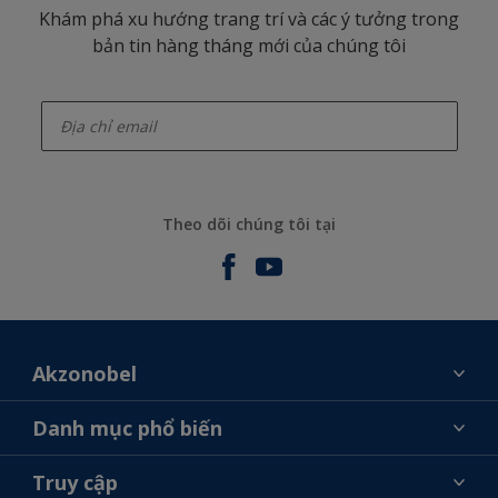
Khám phá xu hướng trang trí và các ý tưởng trong
bản tin hàng tháng mới của chúng tôi
enter-your-email
Theo dõi chúng tôi tại
Akzonobel
Giới thiệu về AkzoNobel
Danh mục phổ biến
Liên hệ chúng tôi
Tìm màu sắc
Truy cập
Tìm một cửa hàng