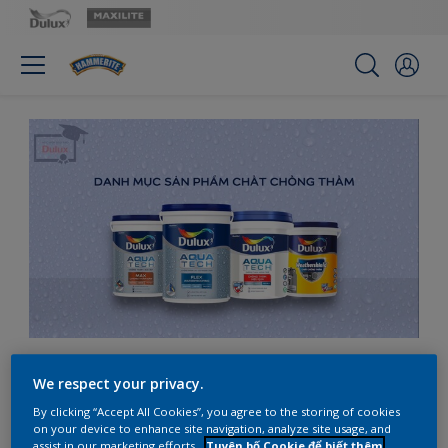
KỸ THUẬT THI CÔNG
We respect your privacy.
CHẤT CHỐNG THẤM
By clicking “Accept All Cookies”, you agree to the storing of cookies
on your device to enhance site navigation, analyze site usage, and
assist in our marketing efforts.
Tuyên bố Cookie để biết thêm