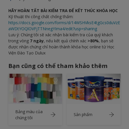
HÃY HOÀN TẤT BÀI KIỂM TRA ĐỂ KẾT THÚC KHÓA HỌC
Kỹ thuật thi công chất chống thấm:
https://docs.google.com/forms/d/14WSHVksE4tgGcs0duVzE
aWDtYOQlOVFjTTNnegYIma4/edit?usp=sharing
Lưu ý: Chúng tôi sẽ xác nhận bài kiểm tra của quý khách
trong vòng
7 ngày
, nếu kết quả chính xác
>80%
, bạn sẽ
được nhận chứng chỉ hoàn thành khóa học online từ Học
Viện Đào Tạo Dulux
Bạn cũng có thể tham khảo thêm
Bảng màu của
Sản phẩm
chúng tôi