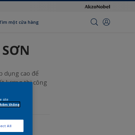
Tìm một cửa hàng
G SƠN
áp dụng cao để
ất lượng thi công
e site
 thêm thông
ect All