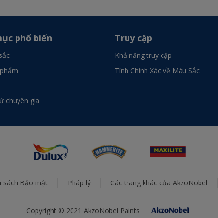
ục phổ biến
Truy cập
sắc
Khả năng truy cập
 phẩm
Tính Chính Xác về Màu Sắc
từ chuyên gia
h sách Bảo mật
Pháp lý
Các trang khác của AkzoNobel
Copyright © 2021 AkzoNobel Paints