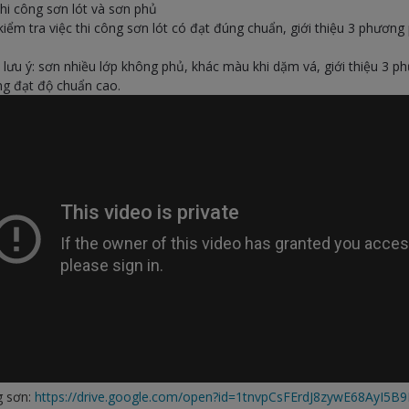
 thi công sơn lót và sơn phủ
kiểm tra việc thi công sơn lót có đạt đúng chuẩn, giới thiệu 3 phươn
 lưu ý: sơn nhiều lớp không phủ, khác màu khi dặm vá, giới thiệu 3 
ng đạt độ chuẩn cao.
ng sơn:
https://drive.google.com/open?id=1tnvpCsFErdJ8zywE68AyI5B9