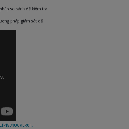
g pháp so sánh để kiểm tra
phương pháp giám sát để
LfPf83hUCRER0I...