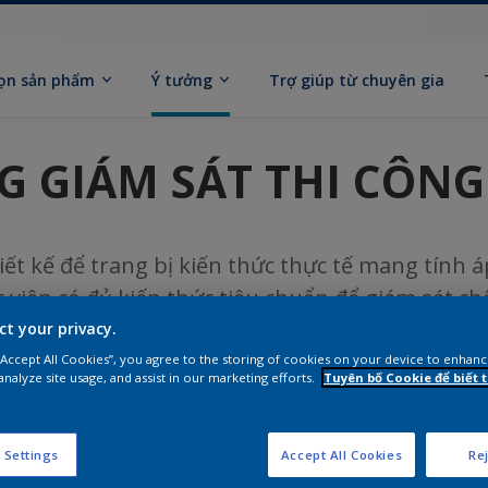
ọn sản phẩm
Ý tưởng
Trợ giúp từ chuyên gia
G GIÁM SÁT THI CÔN
ết kế để trang bị kiến thức thực tế mang tính 
 viên có đủ kiến thức tiêu chuẩn để giám sát ch
m có 2 phần chính
ct your privacy.
 “Accept All Cookies”, you agree to the storing of cookies on your device to enhanc
analyze site usage, and assist in our marketing efforts.
Tuyên bố Cookie để biết
 Settings
Accept All Cookies
Rej