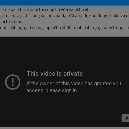
 kiểm soát chất lượng thi công hồ vữa và bột trét
giám sát việc thi công lớp hồ vữa đạt độ ẩm, độ khô đúng chuẩn và 
khi thi công.
soát chất lượng thi công lớp bột trét để tránh tình trạng bong tróng 