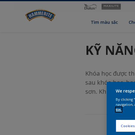
Tìm màu sắc
Ch
KỸ NĂN
Khóa học được thi
sau khóa học, học
sơn. Khóa học gồ
We respe
By clicking
navigation, 
tin.
Cookies