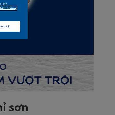
e site
 thêm thông
ect All
hỉ sơn