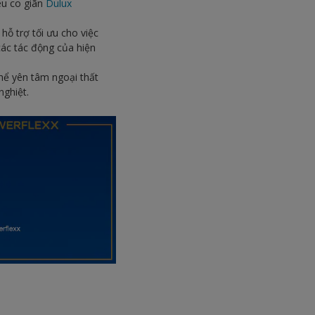
êu co giãn
Dulux
hỗ trợ tối ưu cho việc
các tác động của hiện
thể yên tâm ngoại thất
nghiệt.