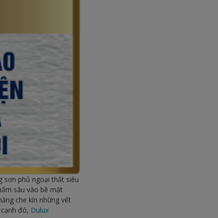
g sơn phủ ngoại thất siêu
 thấm sâu vào bề mặt
 năng che kín những vết
n cạnh đó,
Dulux