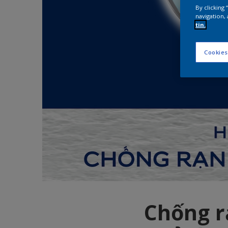
By clicking
navigation, 
tin.
Cookies
Chống r