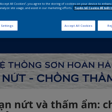
 “Accept All Cookies”, you agree to the storing of cookies on your device to enhanc
analyze site usage, and assist in our marketing efforts.
Tuyên bố Cookie để biết
 Settings
Accept All Cookies
Rej
ạn nứt và thấm ẩm: c