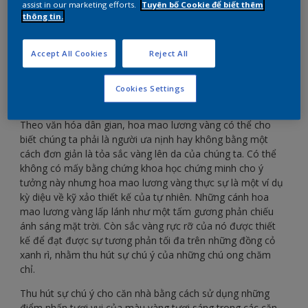
assist in our marketing efforts.
Tuyên bố Cookie để biết thêm
thông tin.
Gây ấn tượng với những sắc thái vui mắt của màu
vàng tươi.
Accept All Cookies
Reject All
Cookies Settings
Theo văn hóa dân gian, hoa mao lương vàng có thể cho
biết chúng ta phải là người ưa nịnh hay không bằng một
cách đơn giản là tỏa sắc vàng lên da của chúng ta. Có thể
không có mấy bằng chứng khoa học chứng minh cho ý
tưởng này nhưng hoa mao lương vàng thực sự là một ví dụ
kỳ diệu về kỹ xảo thiết kế của tự nhiên. Những cánh hoa
mao lương vàng lấp lánh như một tấm gương phản chiếu
ánh sáng mặt trời. Còn sắc vàng rực rỡ của nó được thiết
kế để đạt được sự tương phản tối đa trên những đồng cỏ
xanh rì, nhằm thu hút sự chú ý của những chú ong chăm
chỉ.
Thu hút sự chú ý cho căn nhà bằng cách sử dụng những
điểm nhấn tươi vui của màu vàng tươi sáng trong các căn