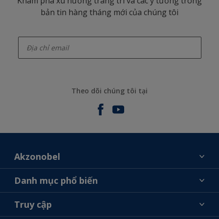
Khám phá xu hướng trang trí và các ý tưởng trong
bản tin hàng tháng mới của chúng tôi
enter-your-email
Theo dõi chúng tôi tại
Akzonobel
Giới thiệu về AkzoNobel
Danh mục phổ biến
Liên hệ chúng tôi
Tìm màu sắc
Truy cập
Tìm một cửa hàng
Chọn sản phẩm