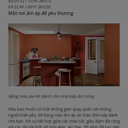
B5.05.52 / 10YR 28/072
E4.22.49 / 00YY 26/220
Một nơi ấm áp để yêu thương
Bảng màu pa-lét dành cho nhà bếp ấm cúng
Nếu bạn muốn có một không gian quay quần với những
người thân yêu, thì bảng màu ấm áp và chào đón này dành
cho bạn. Với sự kết hợp giữa các màu sắc giàu đậm đà cùng
với các đồ nội thất gỗ đơn giản, giỏ đan, đồ gốm đã tạo nên