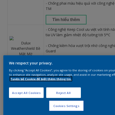
- Chống phai màu hiệu quả với công nghệ
TM
Tìm hiểu thêm
- Công nghệ Keep Cool ưu việt với tính n
tia UV làm giảm nhiệt độ tường tới 5*C
Dulux
- Chống kiềm hóa vượt trội nhờ công nghệ
Weathershield Bề
Guard
Mặt Mờ
- Chống phai màu hiệu quả với công nghệ
We respect your privacy.
TM
By clicking “Accept All Cookies”, you agree to the storing of cookies on you
to enhance site navigation, analyze site usage, and assist in our marketing ef
Tìm hiểu thêm
Tuyên bố Cookie để biết thêm thông tin.
- Công nghệ Keep Cool ưu việt với tính n
Accept All Cookies
Reject All
tia UV làm giảm nhiệt độ tường tới 5*C
Dulux
- Chống kiềm hóa vượt trội nhờ công nghệ
Cookies Settings
Weathershield
Guard
Powerflexx Bề Mặt