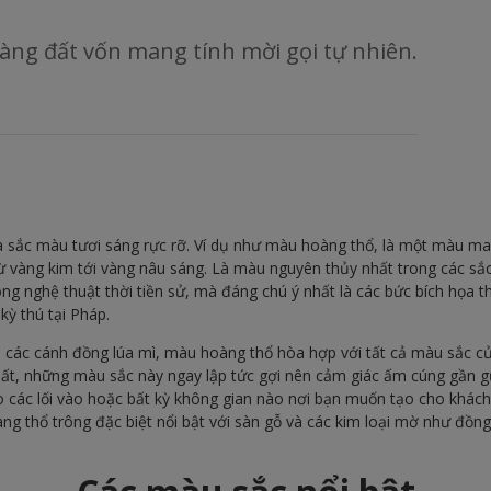
ng đất vốn mang tính mời gọi tự nhiên.
 sắc màu tươi sáng rực rỡ. Ví dụ như màu hoàng thổ, là một màu ma
 từ vàng kim tới vàng nâu sáng. Là màu nguyên thủy nhất trong các sắ
ng nghệ thuật thời tiền sử, mà đáng chú ý nhất là các bức bích họa t
kỳ thú tại Pháp.
i các cánh đồng lúa mì, màu hoàng thổ hòa hợp với tất cả màu sắc củ
 thất, những màu sắc này ngay lập tức gợi nên cảm giác ấm cúng gần g
 các lối vào hoặc bất kỳ không gian nào nơi bạn muốn tạo cho khác
g thổ trông đặc biệt nổi bật với sàn gỗ và các kim loại mờ như đồng