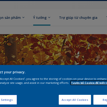
ọn sản phẩm
Ý tưởng
Trợ giúp từ chuyên gia
ct your privacy.
 “Accept All Cookies”, you agree to the storing of cookies on your device to enhanc
analyze site usage, and assist in our marketing efforts.
Tuyên bố Cookie để biết
 Settings
Accept All Cookies
Rej