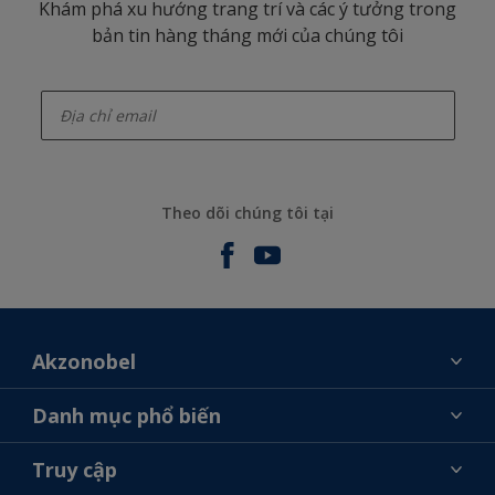
Khám phá xu hướng trang trí và các ý tưởng trong
bản tin hàng tháng mới của chúng tôi
enter-your-email
Theo dõi chúng tôi tại
Akzonobel
Giới thiệu về AkzoNobel
Danh mục phổ biến
Liên hệ chúng tôi
Tìm màu sắc
Truy cập
Tìm một cửa hàng
Chọn sản phẩm