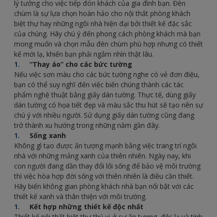
lý tưởng cho việc tiếp đón khách của gia đình bạn. Đèn
chùm là sự lựa chọn hoàn hảo cho nội thất phòng khách
biệt thự hay những ngôi nhà hiện đại bởi thiết kế đặc sắc
của chúng. Hãy chú ý đến phong cách phòng khách mà bạn
mong muốn và chọn mẫu đèn chùm phù hợp nhưng có thiết
kế mới lạ, khiến bạn phải ngắm nhìn thật lâu.
“Thay áo” cho các bức tường
Nếu việc sơn màu cho các bức tường nghe có vẻ đơn điệu,
bạn có thể suy nghĩ đến việc biến chúng thành các tác
phẩm nghệ thuật bằng giấy dán tường. Thực tế, dùng giấy
dán tường có họa tiết đẹp và màu sắc thu hút sẽ tạo nên sự
chú ý với nhiều người. Sử dụng giấy dán tường cũng đang
trở thành xu hướng trong những năm gần đây.
Sống xanh
Không gì tạo được ấn tượng mạnh bằng việc trang trí ngôi
nhà với những mảng xanh của thiên nhiên. Ngày nay, khi
con người đang dần thay đổi lối sống để bảo vệ môi trường
thì việc hòa hợp đời sống với thiên nhiên là điều cần thiết.
Hãy biến không gian phòng khách nhà bạn nổi bật với các
thiết kế xanh và thân thiện với môi trường.
Kết hợp những thiết kế độc nhất
Thiết kế nội thất biệt thự thú vị ở sự ấn tượng, độc lạ và tính