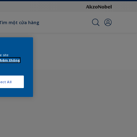
Tìm một cửa hàng
e site
 thêm thông
ect All