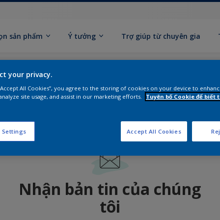
ọn sản phẩm
Ý tưởng
Trợ giúp từ chuyên gia
ính Xác về Màu Sắc
ct your privacy.
 “Accept All Cookies”, you agree to the storing of cookies on your device to enhanc
analyze site usage, and assist in our marketing efforts.
Tuyên bố Cookie để biết
 Settings
Accept All Cookies
Rej
Nhận bản tin của chúng
tôi