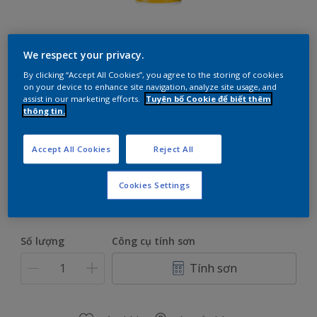
We respect your privacy.
By clicking “Accept All Cookies”, you agree to the storing of cookies
on your device to enhance site navigation, analyze site usage, and
assist in our marketing efforts.
Tuyên bố Cookie để biết thêm
thông tin.
WHITE 75603
Only 1 Colour is Available
Accept All Cookies
Reject All
Kích thước
Cookies Settings
5L
18L
Số lượng
Công cụ tính sơn
Tính sơn