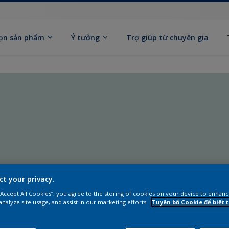
ọn sản phẩm
Ý tưởng
Trợ giúp từ chuyên gia
ct your privacy.
 “Accept All Cookies”, you agree to the storing of cookies on your device to enhanc
analyze site usage, and assist in our marketing efforts.
Tuyên bố Cookie để biết