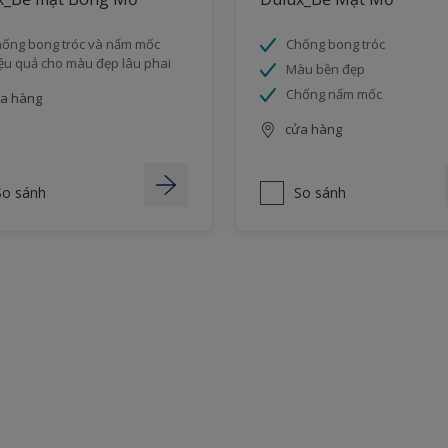
ống bong tróc và nấm mốc
Chống bong tróc
ệu quả cho màu đẹp lâu phai
Màu bền đẹp
Chống nấm mốc
a hàng
cửa hàng
So sánh
So sánh