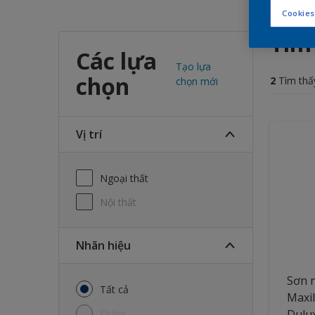
Cookies
Tìm
Các lựa
Tạo lựa
chọn
2
Tìm thấ
chọn mới
Vị trí
Ngoại thất
Nội thất
Nhãn hiệu
Sơn n
Tất cả
Maxil
Dulux
Dulu