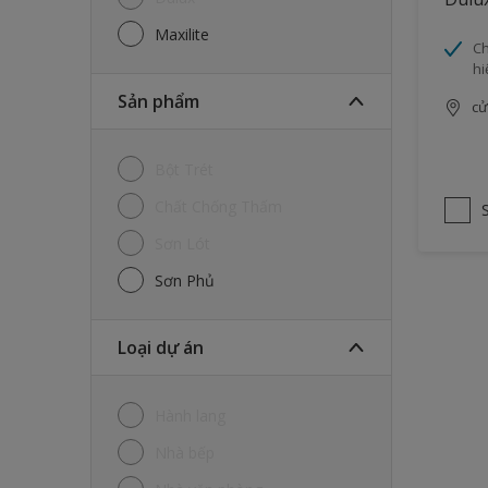
Maxilite
Ch
hi
Sản phẩm
cử
Bột Trét
Chất Chống Thấm
Sơn Lót
Sơn Phủ
Loại dự án
Hành lang
Nhà bếp