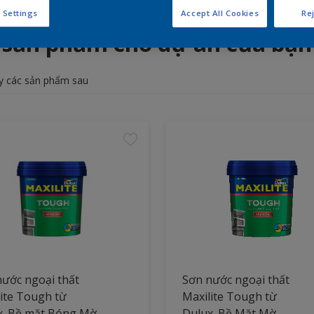
 Settings
Accept All Cookies
Rej
 sản phẩm cho dự án của bạn
y các sản phẩm sau
ước ngoại thất
Sơn nước ngoại thất
ite Tough từ
Maxilite Tough từ
x_Bề mặt Bóng Mờ
Dulux_Bề Mặt Mờ